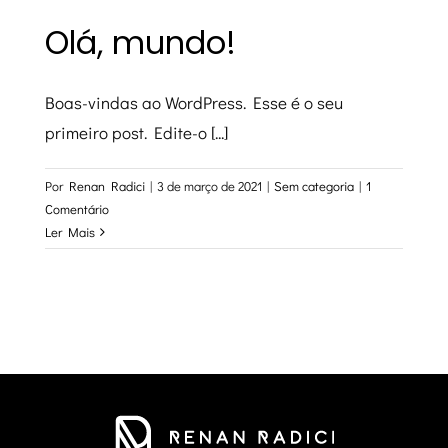
Olá, mundo!
Boas-vindas ao WordPress. Esse é o seu
primeiro post. Edite-o [...]
Por
Renan Radici
|
3 de março de 2021
|
Sem categoria
|
1
Comentário
Ler Mais